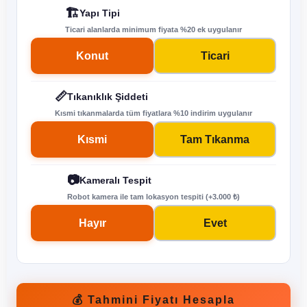
🏗️
Yapı Tipi
Ticari alanlarda minimum fiyata %20 ek uygulanır
Konut
Ticari
📏
Tıkanıklık Şiddeti
Kısmi tıkanmalarda tüm fiyatlara %10 indirim uygulanır
Kısmi
Tam Tıkanma
📷
Kameralı Tespit
Robot kamera ile tam lokasyon tespiti (+3.000 ₺)
Hayır
Evet
💰 Tahmini Fiyatı Hesapla