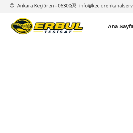
Ankara Keçiören - 06300
info@keciorenkanalservi
Ana Sayf